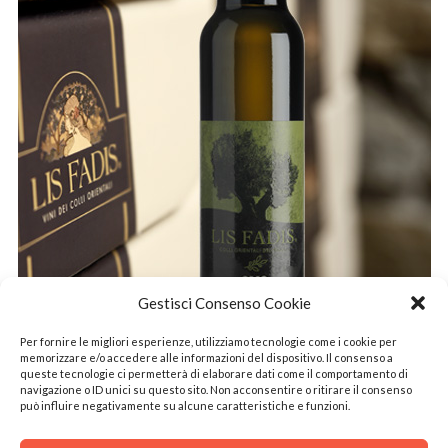
Gestisci Consenso Cookie
Per fornire le migliori esperienze, utilizziamo tecnologie come i cookie per
memorizzare e/o accedere alle informazioni del dispositivo. Il consenso a
News
13 November 2017
queste tecnologie ci permetterà di elaborare dati come il comportamento di
navigazione o ID unici su questo sito. Non acconsentire o ritirare il consenso
CHRISTMAS IS COMING
può influire negativamente su alcune caratteristiche e funzioni.