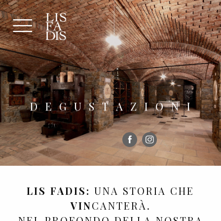
D
E
G
U
S
T
A
Z
I
O
N
I
LIS FADIS:
UNA STORIA CHE
VIN
CANTERÀ.
NEL PROFONDO DELLA NOSTRA