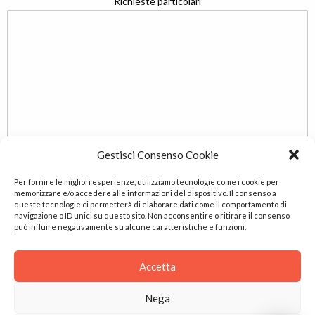
Richieste particolari
Gestisci Consenso Cookie
Per fornire le migliori esperienze, utilizziamo tecnologie come i cookie per
memorizzare e/o accedere alle informazioni del dispositivo. Il consenso a
queste tecnologie ci permetterà di elaborare dati come il comportamento di
navigazione o ID unici su questo sito. Non acconsentire o ritirare il consenso
può influire negativamente su alcune caratteristiche e funzioni.
Accetto la memorizzazione e la gestione dei miei dati su
questo sito.
Accetta
Dichiaro di aver letto la
privacy policy
Nega