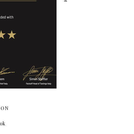
 ON
ok