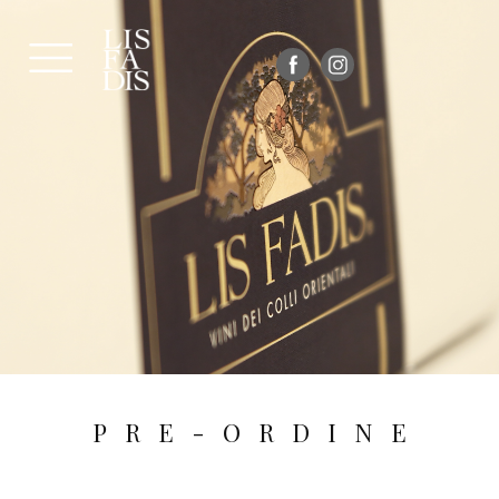
P
R
E
-
O
R
D
I
N
E