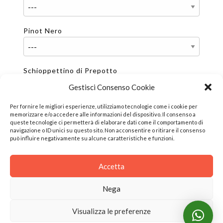
Pinot Nero
Schioppettino di Prepotto
Gestisci Consenso Cookie
Per fornire le migliori esperienze, utilizziamo tecnologie come i cookie per
LINEA SPUMANTI
memorizzare e/o accedere alle informazioni del dispositivo. Il consenso a
queste tecnologie ci permetterà di elaborare dati come il comportamento di
Blanc de Blancs Metodo classico. Vino Spumante
navigazione o ID unici su questo sito. Non acconsentire o ritirare il consenso
di Qualità
può influire negativamente su alcune caratteristiche e funzioni.
Accetta
Accetto la memorizzazione e la gestione
Nega
dei miei dati su questo sito.
Visualizza le preferenze
Dichiaro di aver letto la
privacy policy