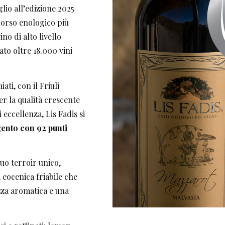
lio all’edizione 2025
ncorso enologico più
no di alto livello
to oltre 18.000 vini
ati, con il Friuli
er la qualità crescente
 eccellenza, Lis Fadis si
ento con 92 punti
uo terroir unico,
 eocenica friabile che
ezza aromatica e una