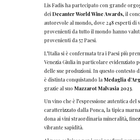
Lis Fadis ha partecipato con grande orgog
dei
Decanter World Wine Awards
, il co
autorevole al mondo, dove 248 esperti di vi
provenienti da tutto il mondo hanno valuta
provenienti da 57 Paesi.
L’Italia si è confermata tra i Paesi più premi
Venezia Giulia in particolare evidenziato p
delle sue produzioni. In questo contesto di
è distinta conquistando la
Medaglia d’Arg
grazie al suo
Mazzarot Malvasia 2023
.
Un vino che è l’espressione autentica del s
caratterizzato dalla Ponca, la tipica marna
dona ai vini straordinaria mineralità, fin
vibrante sapidità.