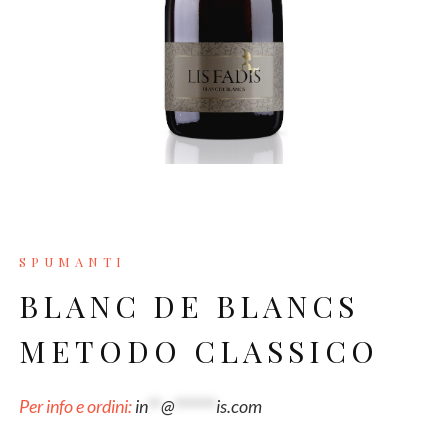
SPUMANTI
BLANC DE BLANCS
METODO CLASSICO
Per info e ordini:
in
**
@
******
is.com