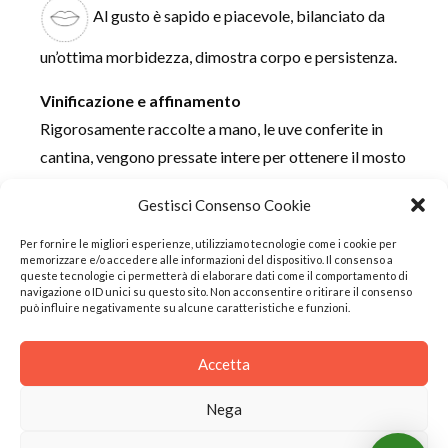
Al gusto è sapido e piacevole, bilanciato da
un’ottima morbidezza, dimostra corpo e persistenza.
Vinificazione e affinamento
Rigorosamente raccolte a mano, le uve conferite in
cantina, vengono pressate intere per ottenere il mosto
fiore che viene fermentato a temperatura controllata.
Gestisci Consenso Cookie
Il vino ottenuto viene lasciato affinare sui lieviti in
vasche d’acciaio circa tre mesi e successivamente
Per fornire le migliori esperienze, utilizziamo tecnologie come i cookie per
memorizzare e/o accedere alle informazioni del dispositivo. Il consenso a
imbottigliato per la presa di spuma. Rimane in
queste tecnologie ci permetterà di elaborare dati come il comportamento di
navigazione o ID unici su questo sito. Non acconsentire o ritirare il consenso
bottiglia fino alla sboccatura, alla quale segue un
può influire negativamente su alcune caratteristiche e funzioni.
affinamento di almeno 4 mesi.
Accetta
Nega