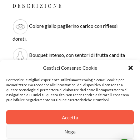
DESCRIZIONE
Colore giallo paglierino carico con riflessi
dorati.
Bouquet intenso, con sentori di frutta candita
e disidratata, zafferano e una leggera nota balsamica.
Gestisci Consenso Cookie
Per fornire le migliori esperienze, utilizziamo tecnologie come i cookie per
Al palato è sostanzioso e di grande intensità,
memorizzare e/o accedere alle informazioni del dispositivo. Il consenso a
queste tecnologie ci permetterà di elaborare dati come il comportamento di
navigazione o ID unici su questo sito. Non acconsentire o ritirare il consenso
con una bella acidità che si fonde alla trama tannica,
può influire negativamente su alcune caratteristiche e funzioni.
rendendolo intrigante e persistente.
Accetta
Nega