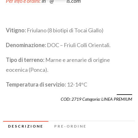
Per info e ordini:
in
**
@
******
is.com
Vitigno:
Friulano (8 biotipi di Tocai Giallo)
Denominazione:
DOC – Friuli Colli Orientali.
Tipo di terreno:
Marne e arenarie di origine
eocenica (Ponca).
Temperatura di servizio:
12-14°C
COD:
2719
Categoria:
LINEA PREMIUM
DESCRIZIONE
PRE-ORDINE