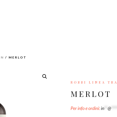
ON
/ MERLOT
ROSSI LINEA TR
MERLOT
Per info e ordini:
in
**
@
***