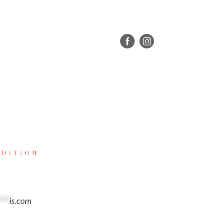
ADITION
***
is.com