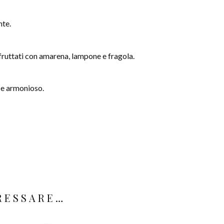
nte.
fruttati con amarena, lampone e fragola.
o e armonioso.
ERESSARE…