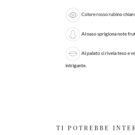
Colore rosso rubino chiar
Al naso sprigiona note frut
Al palato si rivela teso e
intrigante.
TI POTREBBE INT