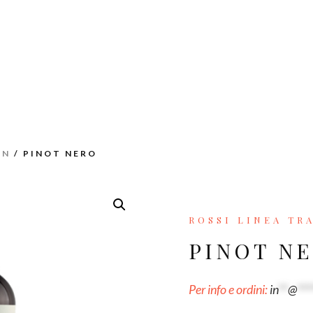
ON
/ PINOT NERO
ROSSI LINEA TR
PINOT N
Per info e ordini:
in
**
@
***