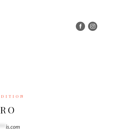
ADITION
ERO
***
is.com