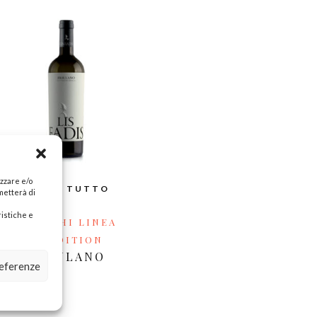
izzare e/o
LEGGI TUTTO
metterà di
n
ristiche e
BIANCHI LINEA
TRADITION
FRIULANO
referenze